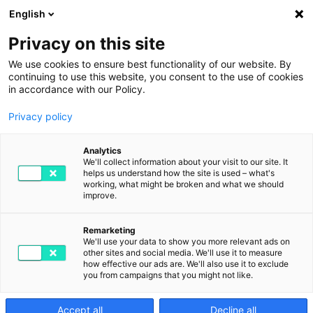
English
Privacy on this site
We use cookies to ensure best functionality of our website. By
continuing to use this website, you consent to the use of cookies
in accordance with our Policy.
Privacy policy
digital days 2024 – das
Analytics
ganze Spektrum der
We'll collect information about your visit to our site. It
helps us understand how the site is used – what's
working, what might be broken and what we should
Digitalisierung live in
improve.
Linz
Remarketing
We'll use your data to show you more relevant ads on
other sites and social media. We'll use it to measure
how effective our ads are. We'll also use it to exclude
10. OKTOBER 2024
VON DIGITAL2GO IN RATGEBER DIGITALISIERUNG
you from campaigns that you might not like.
Accept all
Decline all