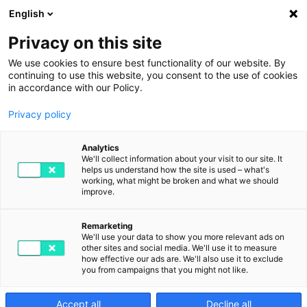
English
Privacy on this site
We use cookies to ensure best functionality of our website. By
continuing to use this website, you consent to the use of cookies
in accordance with our Policy.
Privacy policy
Höhere Lagereffizienz
Analytics
mit automatisierten
We'll collect information about your visit to our site. It
helps us understand how the site is used – what's
working, what might be broken and what we should
Transportsystemen
improve.
Remarketing
22. AUGUST 2023
VON DIGITAL2GO IN USE CASE
We'll use your data to show you more relevant ads on
other sites and social media. We'll use it to measure
how effective our ads are. We'll also use it to exclude
you from campaigns that you might not like.
Accept all
Decline all